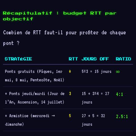
Récapitulatif : budget RTT par
objectif
Combien de RTT faut-il pour profiter de chaque
pont ?
STRATÉGIE
RTT
JOURS OFF
RATIO
Ponts gratuits (Pâques, 1er
0
5×3 = 15 jours
∞
mai, 8 mai, Pentecôte, Noël)
+ Ponts jeudi/mardi (Jour de
3
15 + 3×4 = 27
4:1
l’An, Ascension, 14 juillet)
jours
+ Armistice (mercredi →
5
27 + 5 = 32
2.5:1
dimanche)
jours