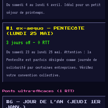
Du samedi 4 au lundi 6 avril. Idéal pour un petit
séjour de printemps.
#1 ex-aequo — PENTECÔTE
(LUNDI 25 MAI)
3 jours off — 0 RTT
Du samedi 23 au lundi 25 mai. Attention : la
Pentecôte est parfois désignée comme journée de
solidarité par certaines entreprises. Vérifiez
votre convention collective.
Ponts ultra-efficaces (1 RTT)
#6 — JOUR DE L’AN (JEUDI 1ER
JANV.)