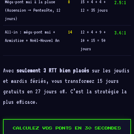
Méga-pont mai à la place
8
15 + 4 + 4 +
2.5:1
(Ascension → Pentecôte, 12
12 = 35 jours
jours)
All-in : méga-pont mai +
14
12 + 4 + 9 +
3.6:1
Armistice + Noël–Nouvel An
10 + 15 = 50
jours
Avec
seulement 3 RTT bien placés
sur les jeudis
et mardis fériés, vous transformez 15 jours
gratuits en 27 jours off. C’est la stratégie la
plus efficace.
CALCULEZ VOS PONTS EN 30 SECONDES