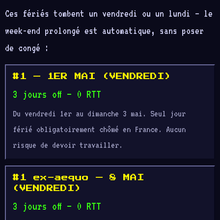
Ces fériés tombent un vendredi ou un lundi — le
week-end prolongé est automatique, sans poser
de congé :
#1 — 1ER MAI (VENDREDI)
3 jours off — 0 RTT
Du vendredi 1er au dimanche 3 mai. Seul jour
férié obligatoirement chômé en France. Aucun
risque de devoir travailler.
#1 ex-aequo — 8 MAI
(VENDREDI)
3 jours off — 0 RTT