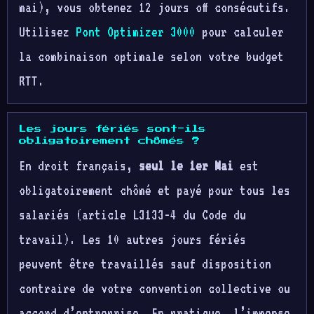
mai), vous obtenez 12 jours off consécutifs.
Utilisez
Pont Optimizer 3000
pour calculer
la combinaison optimale selon votre budget
RTT.
Les jours fériés sont-ils
obligatoirement chômés ?
En droit français,
seul le 1er Mai
est
obligatoirement chômé et payé pour tous les
salariés (article L3133-4 du Code du
travail). Les 10 autres jours fériés
peuvent être travaillés sauf disposition
contraire de votre convention collective ou
accord d’entreprise. En pratique, l’immense