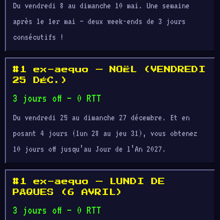
Du vendredi 8 au dimanche 10 mai. Une semaine
après le 1er mai — deux week-ends de 3 jours
consécutifs !
#1 ex-aequo — NOËL (VENDREDI
25 DÉC.)
3 jours off — 0 RTT
Du vendredi 25 au dimanche 27 décembre. Et en
posant 4 jours (lun 28 au jeu 31), vous obtenez
10 jours off jusqu’au Jour de l’An 2027.
#1 ex-aequo — LUNDI DE
PÂQUES (6 AVRIL)
3 jours off — 0 RTT